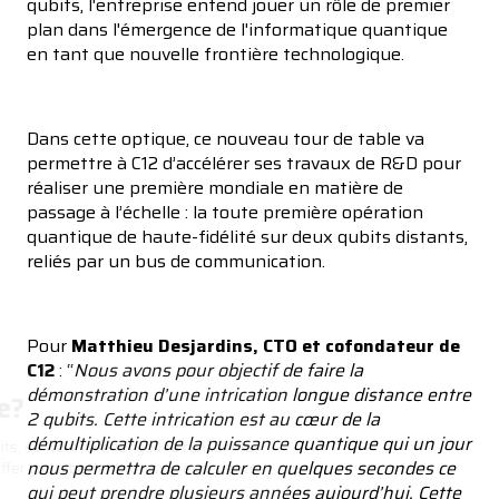
qubits, l'entreprise entend jouer un rôle de premier
plan dans l'émergence de l'informatique quantique
en tant que nouvelle frontière technologique.
Dans cette optique, ce nouveau tour de table va
permettre à C12 d’accélérer ses travaux de R&D pour
réaliser une première mondiale en matière de
passage à l’échelle : la toute première opération
quantique de haute-fidélité sur deux qubits distants,
reliés par un bus de communication.
Pour
Matthieu Desjardins, CTO et cofondateur de
C12
: “
Nous avons pour objectif de faire la
démonstration d’une intrication longue distance entre
Cookies, anyone?
2 qubits. Cette intrication est au cœur de la
démultiplication de la puissance quantique qui un jour
Cookies pair nicely with qubits, so we'd love for you to consent to
nous permettra de calculer en quelques secondes ce
our use of cookies to help offer you a better browsing experience.
qui peut prendre plusieurs années aujourd’hui. Cette