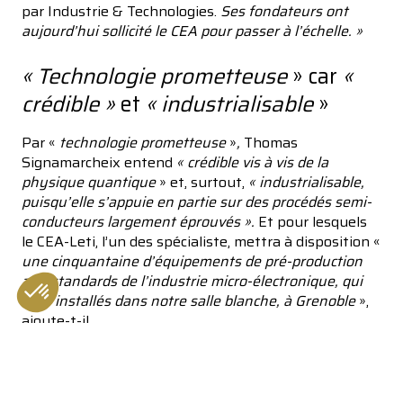
par Industrie & Technologies.
Ses fondateurs ont
aujourd’hui sollicité le CEA pour passer à l’échelle. »
« Technologie prometteuse
» car
«
crédible »
et
« industrialisable
»
Par «
technologie prometteuse
»
,
Thomas
Signamarcheix entend
« crédible vis à vis de la
physique quantique
» et, surtout,
« industrialisable,
puisqu’elle s’appuie en partie sur des procédés semi-
conducteurs largement éprouvés ».
Et pour lesquels
le CEA-Leti, l’un des spécialiste, mettra à disposition «
une cinquantaine d’équipements de pré-production
aux standards de l’industrie micro-électronique, qui
sont installés dans notre salle blanche, à Grenoble
»,
ajoute-t-il.
Consent Management Platform: Personalize Your Options
Axeptio consent
Concrètement, les nanotubes de carbones seront
Our platform empowers you to tailor and manage your privacy se
assemblés mécaniquement par C12 sur des puces
semi-conductrices fabriquées par le CEA-Leti. Par