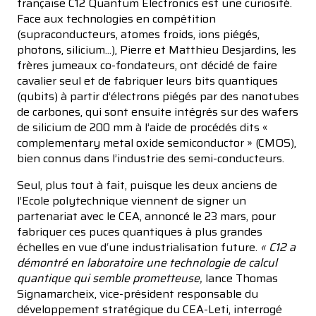
française C12 Quantum Electronics est une curiosité.
Face aux technologies en compétition
(supraconducteurs, atomes froids, ions piégés,
photons, silicium...), Pierre et Matthieu Desjardins, les
frères jumeaux co-fondateurs, ont décidé de faire
cavalier seul et de fabriquer leurs bits quantiques
(qubits) à partir d’électrons piégés par des nanotubes
de carbones, qui sont ensuite intégrés sur des wafers
de silicium de 200 mm à l’aide de procédés dits «
complementary metal oxide semiconductor » (CMOS),
bien connus dans l’industrie des semi-conducteurs.
Seul, plus tout à fait, puisque les deux anciens de
l’Ecole polytechnique viennent de signer un
partenariat avec le CEA, annoncé le 23 mars, pour
fabriquer ces puces quantiques à plus grandes
échelles en vue d‘une industrialisation future.
« C12 a
démontré en laboratoire une technologie de calcul
quantique qui semble prometteuse,
lance Thomas
Signamarcheix, vice-président responsable du
développement stratégique du CEA-Leti, interrogé